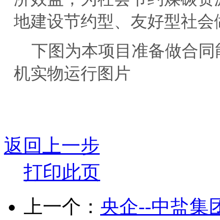
地建设节约型、友好型社会
下图为本项目准备做合同
机实物运行图片
返回上一步
打印此页
上一个：
央企--中盐