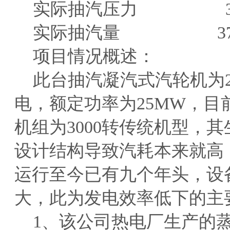
实际抽汽压力 3.2
实际抽汽量 37.7 
项目情况概述：
此台抽汽凝汽式汽轮机为20
电，额定功率为25MW，目前
机组为3000转传统机型，
设计结构导致汽耗本来就高
运行至今已有九个年头，设
大，此为发电效率低下的主
1、该公司热电厂生产的蒸