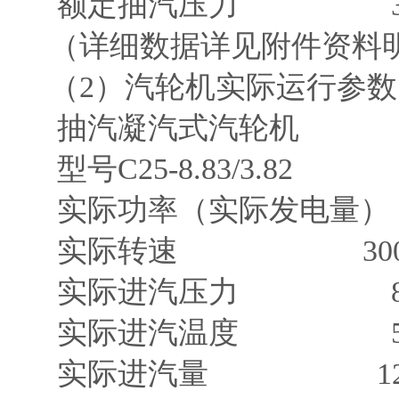
额定抽汽压力 3.8
（详细数据详见附件资料
（2）汽轮机实际运行参数
抽汽凝汽式汽轮机 
型号C25-8.83/3.82
实际功率（实际发电量） 
实际转速 3000r/
实际进汽压力 8.6
实际进汽温度 52
实际进汽量 122t