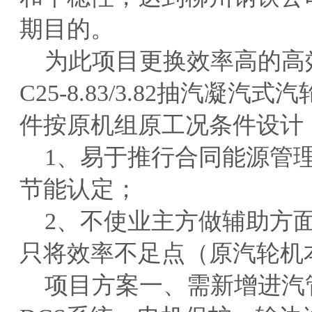
期目的。
为此项目更换效率高的高
C25-8.83/3.82抽汽
件按原机组原工况条件设计
1、易于推行合同能源管理
节能认定；
2、不使业主方做辅助方面
只将效率不足点（原汽轮机
项目方案一、需新增进汽