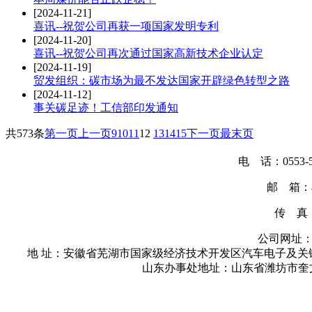
[2024-11-21]
喜讯--祝贺公司再获一项国家发明专利
[2024-11-20]
喜讯--祝贺公司再次通过国家高新技术企业认定
[2024-11-19]
贸发组织：碳市场为最不发达国家开辟绿色转型之路
[2024-11-12]
事关碳足迹！工信部印发通知
共573条
第一页
上一页
9
10
11
12
13
14
15
下一页
最末页
电 话：0553-56
邮 箱：ah
传 真：0
公司网址：www
地 址：安徽省芜湖市国家级经济技术开发区汽车电子及关键零
山东办事处地址：山东省潍坊市奎文